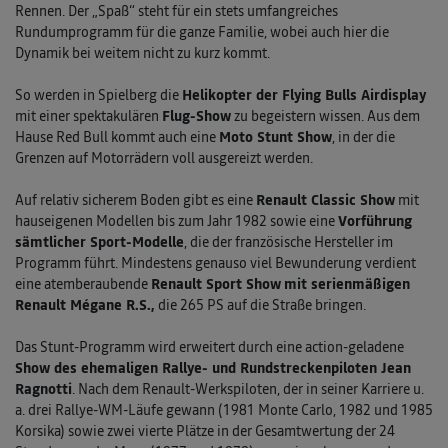
Rennen. Der „Spaß“ steht für ein stets umfangreiches
Rundumprogramm für die ganze Familie, wobei auch hier die
Dynamik bei weitem nicht zu kurz kommt.
So werden in Spielberg die
Helikopter der Flying Bulls Airdisplay
mit einer spektakulären
Flug-Show
zu begeistern wissen. Aus dem
Hause Red Bull kommt auch eine
Moto Stunt Show
, in der die
Grenzen auf Motorrädern voll ausgereizt werden.
Auf relativ sicherem Boden gibt es eine
Renault Classic Show
mit
hauseigenen Modellen bis zum Jahr 1982 sowie eine
Vorführung
sämtlicher Sport-Modelle
, die der französische Hersteller im
Programm führt. Mindestens genauso viel Bewunderung verdient
eine atemberaubende
Renault Sport Show
mit serienmäßigen
Renault Mégane R.S.,
die 265 PS auf die Straße bringen.
Das Stunt-Programm wird erweitert durch eine action-geladene
Show des ehemaligen Rallye- und Rundstreckenpiloten Jean
Ragnotti
. Nach dem Renault-Werkspiloten, der in seiner Karriere u.
a. drei Rallye-WM-Läufe gewann (1981 Monte Carlo, 1982 und 1985
Korsika) sowie zwei vierte Plätze in der Gesamtwertung der 24