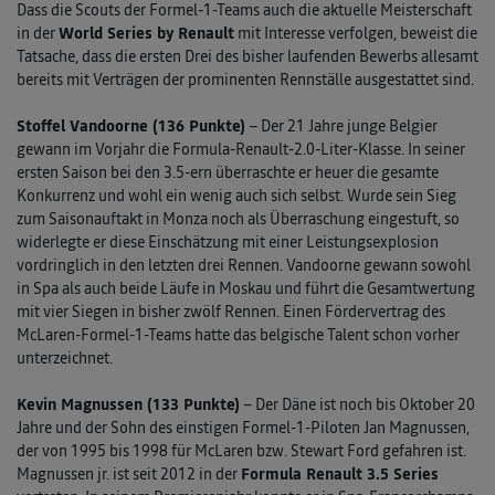
Dass die Scouts der Formel-1-Teams auch die aktuelle Meisterschaft
in der
World Series by Renault
mit Interesse verfolgen, beweist die
Tatsache, dass die ersten Drei des bisher laufenden Bewerbs allesamt
bereits mit Verträgen der prominenten Rennställe ausgestattet sind.
Stoffel Vandoorne (136 Punkte)
– Der 21 Jahre junge Belgier
gewann im Vorjahr die Formula-Renault-2.0-Liter-Klasse. In seiner
ersten Saison bei den 3.5-ern überraschte er heuer die gesamte
Konkurrenz und wohl ein wenig auch sich selbst. Wurde sein Sieg
zum Saisonauftakt in Monza noch als Überraschung eingestuft, so
widerlegte er diese Einschätzung mit einer Leistungsexplosion
vordringlich in den letzten drei Rennen. Vandoorne gewann sowohl
in Spa als auch beide Läufe in Moskau und führt die Gesamtwertung
mit vier Siegen in bisher zwölf Rennen. Einen Fördervertrag des
McLaren-Formel-1-Teams hatte das belgische Talent schon vorher
unterzeichnet.
Kevin Magnussen (133 Punkte)
– Der Däne ist noch bis Oktober 20
Jahre und der Sohn des einstigen Formel-1-Piloten Jan Magnussen,
der von 1995 bis 1998 für McLaren bzw. Stewart Ford gefahren ist.
Magnussen jr. ist seit 2012 in der
Formula Renault 3.5 Series