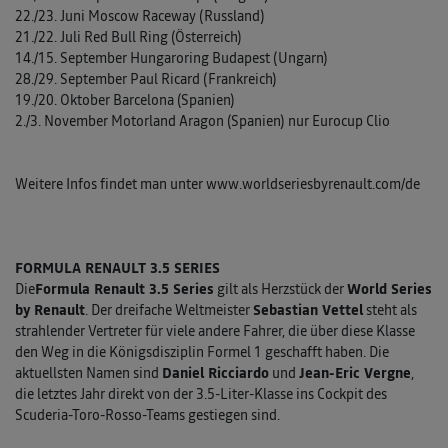
22./23. Juni Moscow Raceway (Russland)
21./22. Juli Red Bull Ring (Österreich)
14./15. September Hungaroring Budapest (Ungarn)
28./29. September Paul Ricard (Frankreich)
19./20. Oktober Barcelona (Spanien)
2./3. November Motorland Aragon (Spanien) nur Eurocup Clio
Weitere Infos findet man unter www.worldseriesbyrenault.com/de
FORMULA RENAULT 3.5 SERIES
Die
Formula Renault 3.5 Series
gilt als Herzstück der
World Series
by Renault
. Der dreifache Weltmeister
Sebastian Vettel
steht als
strahlender Vertreter für viele andere Fahrer, die über diese Klasse
den Weg in die Königsdisziplin Formel 1 geschafft haben. Die
aktuellsten Namen sind
Daniel Ricciardo
und
Jean-Eric Vergne
,
die letztes Jahr direkt von der 3.5-Liter-Klasse ins Cockpit des
Scuderia-Toro-Rosso-Teams gestiegen sind.