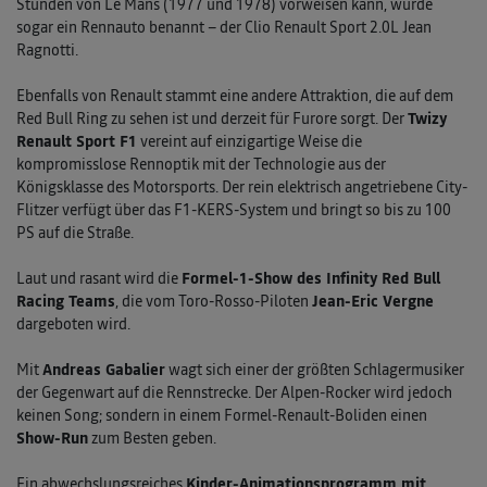
Stunden von Le Mans (1977 und 1978) vorweisen kann, wurde
sogar ein Rennauto benannt – der Clio Renault Sport 2.0L Jean
Ragnotti.
Ebenfalls von Renault stammt eine andere Attraktion, die auf dem
Red Bull Ring zu sehen ist und derzeit für Furore sorgt. Der
Twizy
Renault Sport F1
vereint auf einzigartige Weise die
kompromisslose Rennoptik mit der Technologie aus der
Königsklasse des Motorsports. Der rein elektrisch angetriebene City-
Flitzer verfügt über das F1-KERS-System und bringt so bis zu 100
PS auf die Straße.
Laut und rasant wird die
Formel-1-Show des Infinity Red Bull
Racing Teams
, die vom Toro-Rosso-Piloten
Jean-Eric Vergne
dargeboten wird.
Mit
Andreas Gabalier
wagt sich einer der größten Schlagermusiker
der Gegenwart auf die Rennstrecke. Der Alpen-Rocker wird jedoch
keinen Song; sondern in einem Formel-Renault-Boliden einen
Show-Run
zum Besten geben.
Ein abwechslungsreiches
Kinder-Animationsprogramm mit