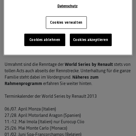
Meisterschaft keinen Vergleich zu scheuen braucht. Doch auch in all
Datenschutz
den oben genannten Klassen wird auf dem Red Bull Ring um Punkte
gekämpft werden.
Cookies verwalten
Die sportliche Bedeutung der
World Series by Renault
hat auch
Eurosport erkannt. Der Sportkanal ist seit Jahren treuer Begleiter der
Rennserie und überträgt die Läufe der 3,5-Liter-Klasse jeweils live
Cookies ablehnen
Cookies akzeptieren
im TV. Bis zu
100.000 begeisterte Zuschauer
direkt an den
Rennstrecken sorgen dabei stets für tolle Bilder.
Umrahmt sind die Renntage der
World Series by Renault
stets von
tollen Acts auch abseits der Rennstrecke. Unterhaltung für die ganze
Familie steht dabei im Vordergrund.
Näheres zum
Rahmenprogramm
erfahren Sie weiter hinten.
Terminkalender der World Series by Renault 2013
06./07. April Monza (Italien)
27./28. April Motorland Aragon (Spanien)
11.-12. Mai Imola (Italien) nur Eurocup Clio
25./26. Mai Monte Carlo (Monaco)
01./02. Juni Spa-Francorchamps (Belgien)