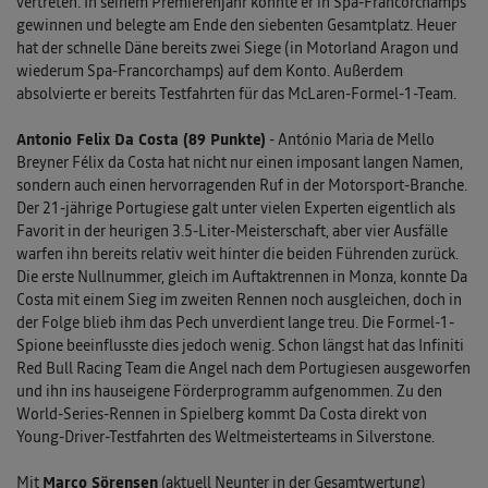
vertreten. In seinem Premierenjahr konnte er in Spa-Francorchamps
gewinnen und belegte am Ende den siebenten Gesamtplatz. Heuer
hat der schnelle Däne bereits zwei Siege (in Motorland Aragon und
wiederum Spa-Francorchamps) auf dem Konto. Außerdem
absolvierte er bereits Testfahrten für das McLaren-Formel-1-Team.
Antonio Felix Da Costa (89 Punkte)
- António Maria de Mello
Breyner Félix da Costa hat nicht nur einen imposant langen Namen,
sondern auch einen hervorragenden Ruf in der Motorsport-Branche.
Der 21-jährige Portugiese galt unter vielen Experten eigentlich als
Favorit in der heurigen 3.5-Liter-Meisterschaft, aber vier Ausfälle
warfen ihn bereits relativ weit hinter die beiden Führenden zurück.
Die erste Nullnummer, gleich im Auftaktrennen in Monza, konnte Da
Costa mit einem Sieg im zweiten Rennen noch ausgleichen, doch in
der Folge blieb ihm das Pech unverdient lange treu. Die Formel-1-
Spione beeinflusste dies jedoch wenig. Schon längst hat das Infiniti
Red Bull Racing Team die Angel nach dem Portugiesen ausgeworfen
und ihn ins hauseigene Förderprogramm aufgenommen. Zu den
World-Series-Rennen in Spielberg kommt Da Costa direkt von
Young-Driver-Testfahrten des Weltmeisterteams in Silverstone.
Mit
Marco Sörensen
(aktuell Neunter in der Gesamtwertung)