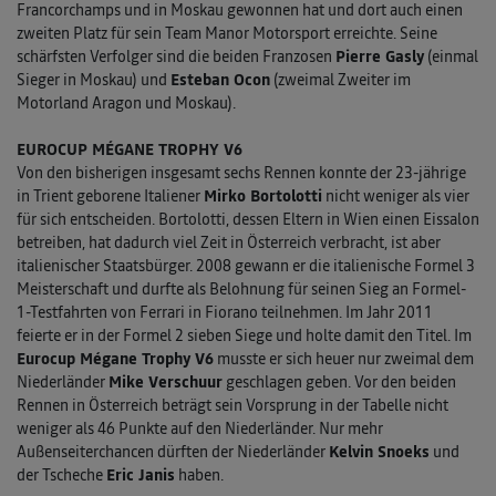
Francorchamps und in Moskau gewonnen hat und dort auch einen
zweiten Platz für sein Team Manor Motorsport erreichte. Seine
schärfsten Verfolger sind die beiden Franzosen
Pierre Gasly
(einmal
Sieger in Moskau) und
Esteban Ocon
(zweimal Zweiter im
Motorland Aragon und Moskau).
EUROCUP MÉGANE TROPHY V6
Von den bisherigen insgesamt sechs Rennen konnte der 23-jährige
in Trient geborene Italiener
Mirko Bortolotti
nicht weniger als vier
für sich entscheiden. Bortolotti, dessen Eltern in Wien einen Eissalon
betreiben, hat dadurch viel Zeit in Österreich verbracht, ist aber
italienischer Staatsbürger. 2008 gewann er die italienische Formel 3
Meisterschaft und durfte als Belohnung für seinen Sieg an Formel-
1-Testfahrten von Ferrari in Fiorano teilnehmen. Im Jahr 2011
feierte er in der Formel 2 sieben Siege und holte damit den Titel. Im
Eurocup Mégane Trophy V6
musste er sich heuer nur zweimal dem
Niederländer
Mike Verschuur
geschlagen geben. Vor den beiden
Rennen in Österreich beträgt sein Vorsprung in der Tabelle nicht
weniger als 46 Punkte auf den Niederländer. Nur mehr
Außenseiterchancen dürften der Niederländer
Kelvin Snoeks
und
der Tscheche
Eric Janis
haben.