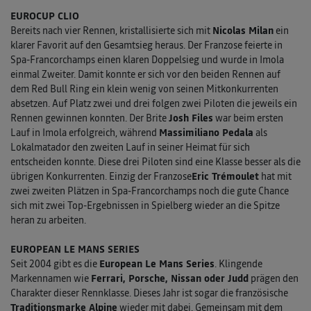
EUROCUP CLIO
Bereits nach vier Rennen, kristallisierte sich mit
Nicolas Milan
ein
klarer Favorit auf den Gesamtsieg heraus. Der Franzose feierte in
Spa-Francorchamps einen klaren Doppelsieg und wurde in Imola
einmal Zweiter. Damit konnte er sich vor den beiden Rennen auf
dem Red Bull Ring ein klein wenig von seinen Mitkonkurrenten
absetzen. Auf Platz zwei und drei folgen zwei Piloten die jeweils ein
Rennen gewinnen konnten. Der Brite
Josh Files
war beim ersten
Lauf in Imola erfolgreich, während
Massimiliano Pedala
als
Lokalmatador den zweiten Lauf in seiner Heimat für sich
entscheiden konnte. Diese drei Piloten sind eine Klasse besser als die
übrigen Konkurrenten. Einzig der Franzose
Eric Trémoulet
hat mit
zwei zweiten Plätzen in Spa-Francorchamps noch die gute Chance
sich mit zwei Top-Ergebnissen in Spielberg wieder an die Spitze
heran zu arbeiten.
EUROPEAN LE MANS SERIES
Seit 2004 gibt es die
European Le Mans Series
. Klingende
Markennamen wie
Ferrari, Porsche, Nissan oder Judd
prägen den
Charakter dieser Rennklasse. Dieses Jahr ist sogar die französische
Traditionsmarke Alpine
wieder mit dabei. Gemeinsam mit dem