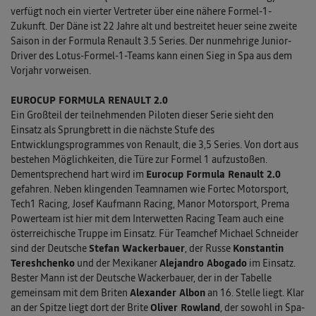
verfügt noch ein vierter Vertreter über eine nähere Formel-1-
Zukunft. Der Däne ist 22 Jahre alt und bestreitet heuer seine zweite
Saison in der Formula Renault 3.5 Series. Der nunmehrige Junior-
Driver des Lotus-Formel-1-Teams kann einen Sieg in Spa aus dem
Vorjahr vorweisen.
EUROCUP FORMULA RENAULT 2.0
Ein Großteil der teilnehmenden Piloten dieser Serie sieht den
Einsatz als Sprungbrett in die nächste Stufe des
Entwicklungsprogrammes von Renault, die 3,5 Series. Von dort aus
bestehen Möglichkeiten, die Türe zur Formel 1 aufzustoßen.
Dementsprechend hart wird im
Eurocup Formula Renault 2.0
gefahren. Neben klingenden Teamnamen wie Fortec Motorsport,
Tech1 Racing, Josef Kaufmann Racing, Manor Motorsport, Prema
Powerteam ist hier mit dem Interwetten Racing Team auch eine
österreichische Truppe im Einsatz. Für Teamchef Michael Schneider
sind der Deutsche
Stefan Wackerbauer
, der Russe
Konstantin
Tereshchenko
und der Mexikaner
Alejandro Abogado
im Einsatz.
Bester Mann ist der Deutsche Wackerbauer, der in der Tabelle
gemeinsam mit dem Briten
Alexander Albon
an 16. Stelle liegt. Klar
an der Spitze liegt dort der Brite
Oliver Rowland
, der sowohl in Spa-