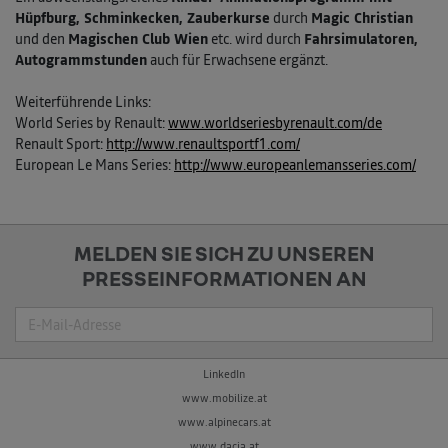
Hüpfburg, Schminkecken, Zauberkurse
durch
Magic Christian
und den
Magischen Club Wien
etc. wird durch
Fahrsimulatoren,
Autogrammstunden
auch für Erwachsene ergänzt.
Weiterführende Links:
World Series by Renault:
www.worldseriesbyrenault.com/de
Renault Sport:
http://www.renaultsportf1.com/
European Le Mans Series:
http://www.europeanlemansseries.com/
MELDEN SIE SICH ZU UNSEREN
PRESSEINFORMATIONEN AN
Suche
LinkedIn
www.mobilize.at
www.alpinecars.at
www.dacia.at