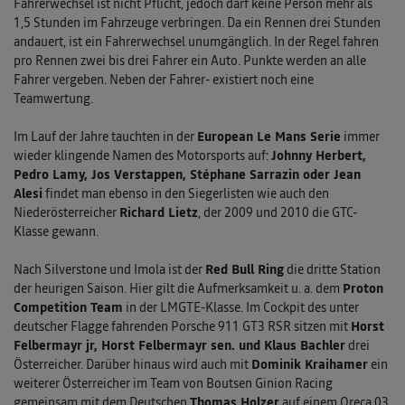
Fahrerwechsel ist nicht Pflicht, jedoch darf keine Person mehr als
1,5 Stunden im Fahrzeuge verbringen. Da ein Rennen drei Stunden
andauert, ist ein Fahrerwechsel unumgänglich. In der Regel fahren
pro Rennen zwei bis drei Fahrer ein Auto. Punkte werden an alle
Fahrer vergeben. Neben der Fahrer- existiert noch eine
Teamwertung.
Im Lauf der Jahre tauchten in der
European Le Mans Serie
immer
wieder klingende Namen des Motorsports auf:
Johnny Herbert,
Pedro Lamy, Jos Verstappen, Stéphane Sarrazin oder Jean
Alesi
findet man ebenso in den Siegerlisten wie auch den
Niederösterreicher
Richard Lietz
, der 2009 und 2010 die GTC-
Klasse gewann.
Nach Silverstone und Imola ist der
Red Bull Ring
die dritte Station
der heurigen Saison. Hier gilt die Aufmerksamkeit u. a. dem
Proton
Competition Team
in der LMGTE-Klasse. Im Cockpit des unter
deutscher Flagge fahrenden Porsche 911 GT3 RSR sitzen mit
Horst
Felbermayr jr, Horst Felbermayr sen. und Klaus Bachler
drei
Österreicher. Darüber hinaus wird auch mit
Dominik Kraihamer
ein
weiterer Österreicher im Team von Boutsen Ginion Racing
gemeinsam mit dem Deutschen
Thomas Holzer
auf einem Oreca 03