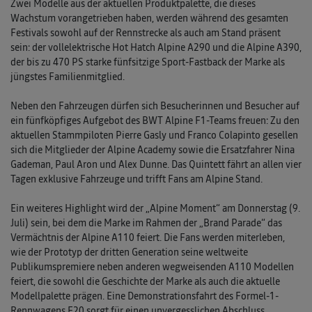
Zwei Modelle aus der aktuellen Produktpalette, die dieses
Wachstum vorangetrieben haben, werden während des gesamten
Festivals sowohl auf der Rennstrecke als auch am Stand präsent
sein: der vollelektrische Hot Hatch Alpine A290 und die Alpine A390,
der bis zu 470 PS starke fünfsitzige Sport-Fastback der Marke als
jüngstes Familienmitglied.
Neben den Fahrzeugen dürfen sich Besucherinnen und Besucher auf
ein fünfköpfiges Aufgebot des BWT Alpine F1-Teams freuen: Zu den
aktuellen Stammpiloten Pierre Gasly und Franco Colapinto gesellen
sich die Mitglieder der Alpine Academy sowie die Ersatzfahrer Nina
Gademan, Paul Aron und Alex Dunne. Das Quintett fährt an allen vier
Tagen exklusive Fahrzeuge und trifft Fans am Alpine Stand.
Ein weiteres Highlight wird der „Alpine Moment“ am Donnerstag (9.
Juli) sein, bei dem die Marke im Rahmen der „Brand Parade“ das
Vermächtnis der Alpine A110 feiert. Die Fans werden miterleben,
wie der Prototyp der dritten Generation seine weltweite
Publikumspremiere neben anderen wegweisenden A110 Modellen
feiert, die sowohl die Geschichte der Marke als auch die aktuelle
Modellpalette prägen. Eine Demonstrationsfahrt des Formel-1-
Rennwagens E20 sorgt für einen unvergesslichen Abschluss.