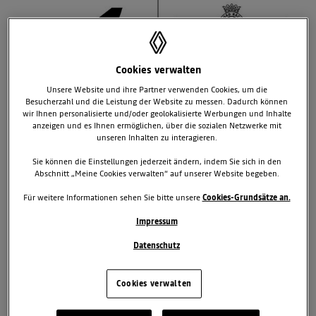
Cookies verwalten
Unsere Website und ihre Partner verwenden Cookies, um die
Besucherzahl und die Leistung der Website zu messen. Dadurch können
wir Ihnen personalisierte und/oder geolokalisierte Werbungen und Inhalte
anzeigen und es Ihnen ermöglichen, über die sozialen Netzwerke mit
22. Juni 2026
unseren Inhalten zu interagieren.
TAGS & KATEGORIEN
Sie können die Einstellungen jederzeit ändern, indem Sie sich in den
Abschnitt „Meine Cookies verwalten“ auf unserer Website begeben.
Alpine
News
Motorsport
Für weitere Informationen sehen Sie bitte unsere
Cookies-Grundsätze an.
2 zugehörige Dokumente
Impressum
1 zugehörige Bilder
Datenschutz
Downloads
Cookies verwalten
Demonstrations- und Entwicklungsfahrzeug der dritten