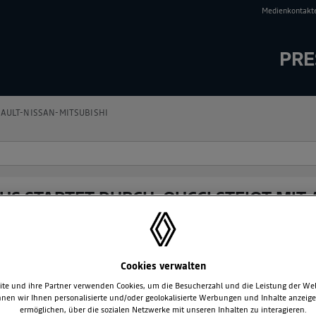
Medienkontakt
PRE
AULT-NISSAN-MITSUBISHI
US STARTET DURCH: GUCCI STEIGT MIT A
 WIRD TITELPARTNER
Cookies verwalten
te und ihre Partner verwenden Cookies, um die Besucherzahl und die Leistung der We
nen wir Ihnen personalisierte und/oder geolokalisierte Werbungen und Inhalte anzeig
ermöglichen, über die sozialen Netzwerke mit unseren Inhalten zu interagieren.