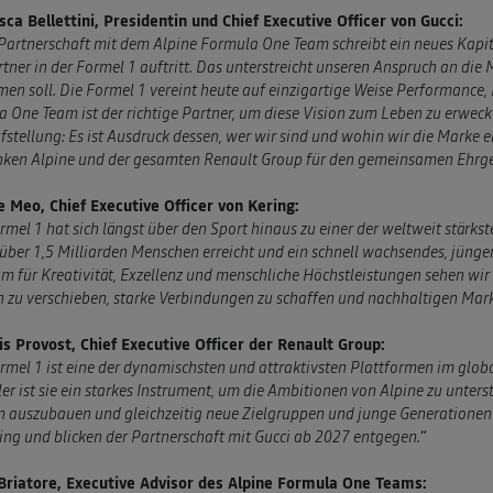
ca Bellettini, Presidentin und Chief Executive Officer von Gucci:
Partnerschaft mit dem Alpine Formula One Team schreibt ein neues Kapit
rtner in der Formel 1 auftritt. Das unterstreicht unseren Anspruch an die 
en soll. Die Formel 1 vereint heute auf einzigartige Weise Performance,
 One Team ist der richtige Partner, um diese Vision zum Leben zu erwecke
fstellung: Es ist Ausdruck dessen, wer wir sind und wohin wir die Marke e
nken Alpine und der gesamten Renault Group für den gemeinsamen Ehrge
e Meo, Chief Executive Officer von Kering:
rmel 1 hat sich längst über den Sport hinaus zu einer der weltweit stärk
über 1,5 Milliarden Menschen erreicht und ein schnell wachsendes, jüng
m für Kreativität, Exzellenz und menschliche Höchstleistungen sehen wir
 zu verschieben, starke Verbindungen zu schaffen und nachhaltigen Ma
is Provost, Chief Executive Officer der Renault Group:
rmel 1 ist eine der dynamischsten und attraktivsten Plattformen im globa
ler ist sie ein starkes Instrument, um die Ambitionen von Alpine zu unters
 auszubauen und gleichzeitig neue Zielgruppen und junge Generationen 
ing und blicken der Partnerschaft mit Gucci ab 2027 entgegen.
“
 Briatore, Executive Advisor des Alpine Formula One Teams: