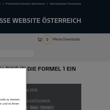
e
Presseinformationen abonnieren
Internationale Presseseite
SSE WEBSITE ÖSTERREICH
Meine Downloads
0
LPINE IN DIE FORMEL 1 EIN
27. Mai 2026
bsite zu messen.
TAGS & KATEGORIEN
en und es Ihnen
Alpine
News
Formel 1