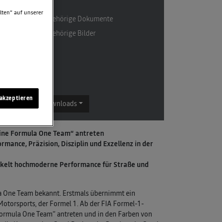
lten“ auf unserer
2 zugehörige Dokumente
2 zugehörige Bilder
akzeptieren
Downloads
pine Formula One Team“ antreten
mance, Präzision, Disziplin und Exzellenz in der
ickelt hochmoderne Performance für Straße und
ula One Team bekannt. Erstmals übernimmt ein
Motorsports, der Formel 1. Ab der FIA Formel-1-
ormula One Team“ antreten und in den Farben von