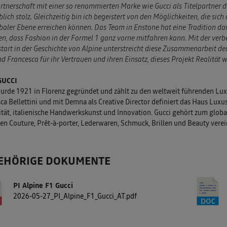
rtnerschaft mit einer so renommierten Marke wie Gucci als Titelpartner
lich stolz. Gleichzeitig bin ich begeistert von den Möglichkeiten, die s
baler Ebene erreichen können. Das Team in Enstone hat eine Tradition da
n, dass Fashion in der Formel 1 ganz vorne mitfahren kann. Mit der ver
tart in der Geschichte von Alpine unterstreicht diese Zusammenarbeit 
d Francesca für ihr Vertrauen und ihren Einsatz, dieses Projekt Realität 
GUCCI
urde 1921 in Florenz gegründet und zählt zu den weltweit führenden Lu
ca Bellettini und mit Demna als Creative Director definiert das Haus Lu
ität, italienische Handwerkskunst und Innovation. Gucci gehört zum glob
en Couture, Prêt-à-porter, Lederwaren, Schmuck, Brillen und Beauty verei
EHÖRIGE DOKUMENTE
PI Alpine F1 Gucci
2026-05-27_PI_Alpine_F1_Gucci_AT.pdf