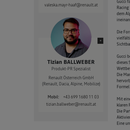
Gucci f
valeska.mayr-haaf@renault.at
Racing 
dem Alp
ineinan
Die For
vielfäl
+
Sichtba
Gucci b
Tizian BALLWEBER
dieses 
Wettbew
Produkt-PR Spezialist
Die Mar
Renault Österreich GmbH
hervorb
(Renault, Dacia, Alpine, Mobilize)
Formel 
Mobil:
+43 699 1680 11 03
Mit ein
tizian.ballweber@renault.at
klaren 
Die Par
Aktivie
Eine un