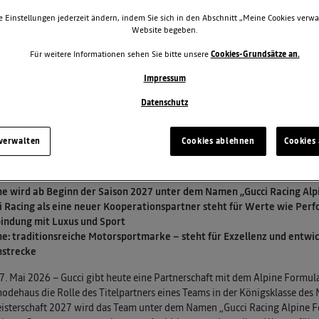
e Einstellungen jederzeit ändern, indem Sie sich in den Abschnitt „Meine Cookies verwa
Website begeben.
Für weitere Informationen sehen Sie bitte unsere
Cookies-Grundsätze an.
Impressum
Datenschutz
 verwalten
Cookies ablehnen
Cookies 
ne wird ab Beginn der Saison 2027 unter dem Namen „Gucci Racing Al
i Racing als eine neuer Kooperationspartner steht für Werte wie Perfor
indung mit Luxus und Sport
ne: traditionsreiche Motorsportmarke – steht für Exzellenz und entw
strecke
27. Mai 2026 – Gucci gibt heute eine Partnerschaft mit dem Alpine Form
dehaus die Rolle des Titelpartners eines Teams in der Königsklasse des 
sterschaft 2027 wird das Team unter dem Namen „Gucci Racing Alpine F