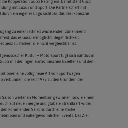
die Kooperation Gucci Racing ein. Damit steht Gucci
indung mit Luxus und Sport. Die Partnerschaft mit
 durch ein eigenes Logo sichtbar, das das ikonische
nd Zugang zu einem schnell wachsenden, zunehmend
feld, das es Gucci ermöglicht, Begehrlichkeit,
quenz zu stärken, die nicht vergleichbar ist.
itgenössischer Kultur – Motorsport fügt sich nahtlos in
n Gucci mit der ingenieurtechnischen Exzellenz und dem
bitionen eine völlig neue Art von Sportwagen
up verbunden, die seit 1977 zu den Gründern der
eser Saison weiter an Momentum gewinnen, sowie einem
ruch auf neue Energie und globale Strahlkraft wider.
 in den kommenden Saisons durch eine starke
rlebnissen und außergewöhnlichen Events. Das Ziel: