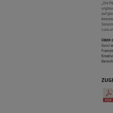
„
Die Pa
unglaub
auf glo
bewiese
Saisons
Luca un
ÜBER 
Gucci w
Frances
Kreativ
Bereich
ZUG