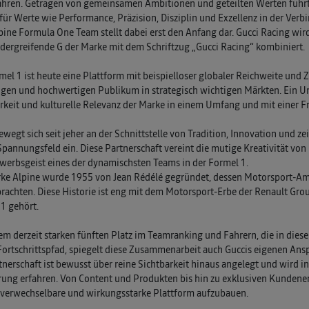
ahren. Getragen von gemeinsamen Ambitionen und geteilten Werten führt 
für Werte wie Performance, Präzision, Disziplin und Exzellenz in der Verb
ine Formula One Team stellt dabei erst den Anfang dar. Gucci Racing wird
dergreifende G der Marke mit dem Schriftzug „Gucci Racing“ kombiniert.
mel 1 ist heute eine Plattform mit beispielloser globaler Reichweite u
tigen und hochwertigen Publikum in strategisch wichtigen Märkten. Ein Um
rkeit und kulturelle Relevanz der Marke in einem Umfang und mit einer Fre
ewegt sich seit jeher an der Schnittstelle von Tradition, Innovation und ze
Spannungsfeld ein. Diese Partnerschaft vereint die mutige Kreativität vo
erbsgeist eines der dynamischsten Teams in der Formel 1.
ke Alpine wurde 1955 von Jean Rédélé gegründet, dessen Motorsport-Am
rachten. Diese Historie ist eng mit dem Motorsport-Erbe der Renault Gro
1 gehört.
em derzeit starken fünften Platz im Teamranking und Fahrern, die in di
Fortschrittspfad, spiegelt diese Zusammenarbeit auch Guccis eigenen Ansp
tnerschaft ist bewusst über reine Sichtbarkeit hinaus angelegt und wird
rung erfahren. Von Content und Produkten bis hin zu exklusiven Kundene
verwechselbare und wirkungsstarke Plattform aufzubauen.