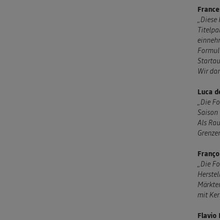
Frances
„Diese 
Titelpa
einnehm
Formula
Startau
Wir da
Luca d
„Die Fo
Saison 
Als Rau
Grenzen
Franço
„Die Fo
Herstel
Märkten
mit Ker
Flavio