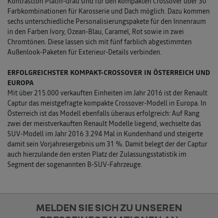
Kontrastton Platin-Grau sind für den kompakten Crossover über 30
Farbkombinationen für Karosserie und Dach möglich. Dazu kommen
sechs unterschiedliche Personalisierungspakete für den Innenraum
in den Farben Ivory, Ozean-Blau, Caramel, Rot sowie in zwei
Chromtönen. Diese lassen sich mit fünf farblich abgestimmten
Außenlook-Paketen für Exterieur-Details verbinden.
ERFOLGREICHSTER KOMPAKT-CROSSOVER IN ÖSTERREICH UND
EUROPA
Mit über 215.000 verkauften Einheiten im Jahr 2016 ist der Renault
Captur das meistgefragte kompakte Crossover-Modell in Europa. In
Österreich ist das Modell ebenfalls überaus erfolgreich: Auf Rang
zwei der meistverkauften Renault Modelle liegend, wechselte das
SUV-Modell im Jahr 2016 3.294 Mal in Kundenhand und steigerte
damit sein Vorjahresergebnis um 31 %. Damit belegt der der Captur
auch hierzulande den ersten Platz der Zulassungsstatistik im
Segment der sogenannten B-SUV-Fahrzeuge.
MELDEN SIE SICH ZU UNSEREN