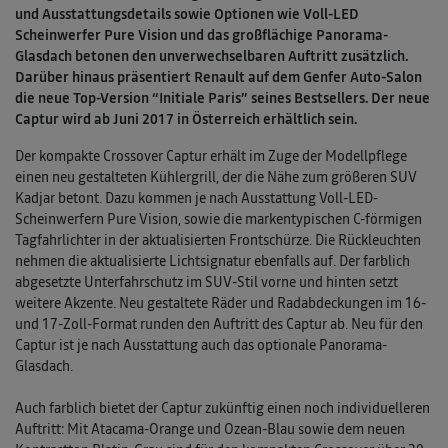
und Ausstattungsdetails sowie Optionen wie Voll-LED
Scheinwerfer Pure Vision und das großflächige Panorama-
Glasdach betonen den unverwechselbaren Auftritt zusätzlich.
Darüber hinaus präsentiert Renault auf dem Genfer Auto-Salon
die neue Top-Version “Initiale Paris” seines Bestsellers. Der neue
Captur wird ab Juni 2017 in Österreich erhältlich sein.
Der kompakte Crossover Captur erhält im Zuge der Modellpflege
einen neu gestalteten Kühlergrill, der die Nähe zum größeren SUV
Kadjar betont. Dazu kommen je nach Ausstattung Voll-LED-
Scheinwerfern Pure Vision, sowie die markentypischen C-förmigen
Tagfahrlichter in der aktualisierten Frontschürze. Die Rückleuchten
nehmen die aktualisierte Lichtsignatur ebenfalls auf. Der farblich
abgesetzte Unterfahrschutz im SUV-Stil vorne und hinten setzt
weitere Akzente. Neu gestaltete Räder und Radabdeckungen im 16-
und 17-Zoll-Format runden den Auftritt des Captur ab. Neu für den
Captur ist je nach Ausstattung auch das optionale Panorama-
Glasdach.
Auch farblich bietet der Captur zukünftig einen noch individuelleren
Auftritt: Mit Atacama-Orange und Ozean-Blau sowie dem neuen