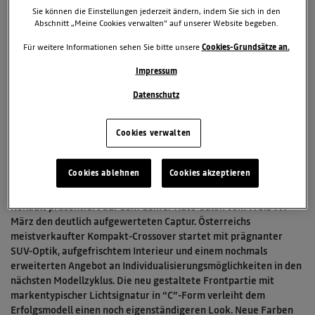
Sie können die Einstellungen jederzeit ändern, indem Sie sich in den
Abschnitt „Meine Cookies verwalten“ auf unserer Website begeben.
Für weitere Informationen sehen Sie bitte unsere
Cookies-Grundsätze an.
Impressum
Datenschutz
2. März 2017
Cookies verwalten
TAGS & KATEGORIEN
Captur
Cookies ablehnen
Cookies akzeptieren
Renault präsentiert auf dem Genfer Auto-Salon vom 7. bis 19.
März den deutlich aufgewerteten Captur. Österreichs
meistverkaufter Kompakt-Crossover startet mit prägnanter
SUV-Optik, aufgefrischtem Interieur und einem nochmals
erweiterten Angebot an Individualisierungsmöglichkeiten in den
nächsten Modellzyklus. Die neu gestaltete Frontpartie mit
markentypischer Lichtsignatur in “C”-Form verleiht dem
Erfolgsmodell einen noch eigenständigeren Look. Neue Farben