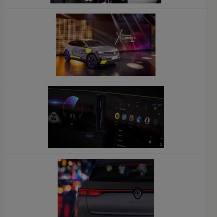
x
x
x