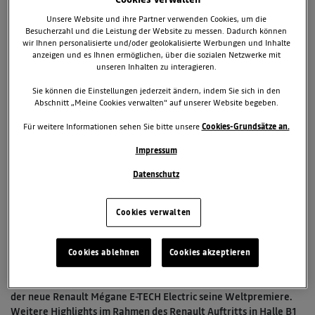
Unsere Website und ihre Partner verwenden Cookies, um die
Besucherzahl und die Leistung der Website zu messen. Dadurch können
wir Ihnen personalisierte und/oder geolokalisierte Werbungen und Inhalte
anzeigen und es Ihnen ermöglichen, über die sozialen Netzwerke mit
unseren Inhalten zu interagieren.
Sie können die Einstellungen jederzeit ändern, indem Sie sich in den
Abschnitt „Meine Cookies verwalten“ auf unserer Website begeben.
8. Juli 2021
Für weitere Informationen sehen Sie bitte unsere
Cookies-Grundsätze an.
TAGS & KATEGORIEN
Impressum
Messen
2020 - Mégane E-TECH Electric
Datenschutz
2 zugehörige Dokumente
5 zugehörige Bilder
Cookies verwalten
Downloads
Cookies ablehnen
Cookies akzeptieren
Auf der IAA Mobility in München (6.-12. September 2021) feiert
der neue Renault Mégane E-TECH Electric seine Weltpremiere.
Weitere Highlights im Rahmen des Renault Auftritts in Halle B1