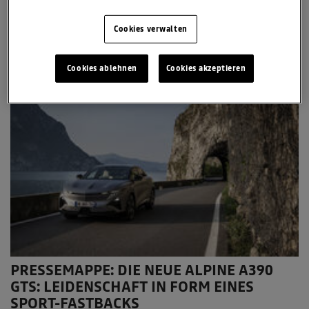
Beim Gewinnspiel vor Ort wartet eine exklusive Alpine Experience
inklusive Übernachtung*
Cookies verwalten
16. Juli 2026
Alpine
News
A390
Cookies ablehnen
Cookies akzeptieren
PRESSEMAPPE: DIE NEUE ALPINE A390
GTS: LEIDENSCHAFT IN FORM EINES
SPORT-FASTBACKS