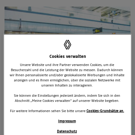
Cookies verwalten
Unsere Website und ihre Partner verwenden Cookies, um die
Besucherzahl und die Leistung der Website zu messen. Dadurch können
wir Ihnen personalisierte und/oder geolokalisierte Werbungen und Inhalte
anzeigen und es Ihnen ermöglichen, über die sozialen Netzwerke mit
unseren Inhalten zu interagieren.
DIE NEUE ALPINE A390 LANDET AM
Sie können die Einstellungen jederzeit ändern, indem Sie sich in den
Abschnitt „Meine Cookies verwalten“ auf unserer Website begeben.
FLUGHAFEN WIEN
Für weitere Informationen sehen Sie bitte unsere
Cookies-Grundsätze an.
Von 15. bis 31. Juli ist die neue Alpine A390 in der Ankunftshalle
des Flughafens Wien zu sehen
Impressum
Der vollelektrische Sport Fastback verbindet Platz für fünf mit bis
zu 470 PS und bis zu 555 Kilometern Reichweite
Datenschutz